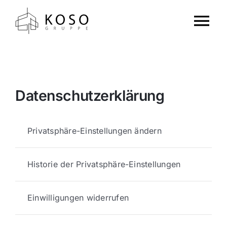
Zum
Inhalt
Tog
springen
Nav
Home
Projekte
Datenschutzerklärung
Über Uns
Privatsphäre-Einstellungen ändern
Galerie
Historie der Privatsphäre-Einstellungen
Kontakt
Einwilligungen widerrufen
Jetzt investieren