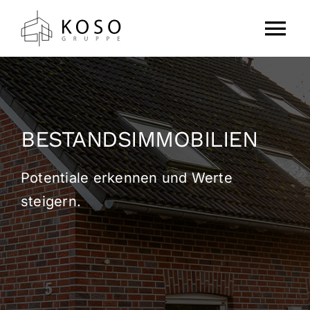
Zum
Inhalt
Tog
springen
Nav
Home
Projekte
BESTANDSIMMOBILIEN
Über Uns
Potentiale erkennen und Werte
steigern.
Galerie
Kontakt
Jetzt investieren